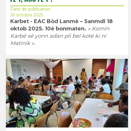
Date de publication
26 octobre 2025
Karbet - EAC Bòd Lanmè – Sanmdi 18
oktob 2025. 10è bonmaten.
« Komin
Karbé sé yonn adan pli bel koté ki ni
Matinik ».