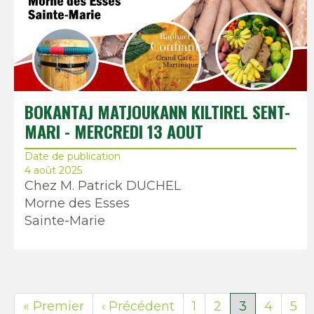
BOKANTAJ MATJOUKANN KILTIREL SENT-
MARI - MERCREDI 13 AOUT
Date de publication
4 août 2025
Chez M. Patrick DUCHEL
Morne des Esses
Sainte-Marie
Première
« Premier
Page
‹ Précédent
Page
1
Page
2
Page
3
Page
4
Pa
5