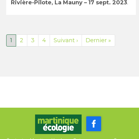
Rivière-Pilote, La Mauny – 17 sept. 2023
.
Page
1
Page
2
Page
3
Page
4
Page
Suivant ›
Dernière
Dernier »
courante
suivante
page
RANDONNÉE